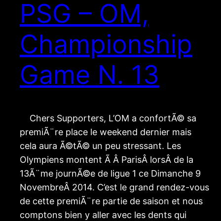
PSG – OM,
Championship
Game N. 13
Chers Supporters, L’OM a confortÃ© sa
premiÃ¨re place le weekend dernier mais
cela aura Ã©tÃ© un peu stressant. Les
Olympiens montent Ã Â ParisÂ lorsÂ de la
13Ã¨me journÃ©e de ligue 1 ce Dimanche 9
NovembreÂ 2014. C’est le grand rendez-vous
de cette premiÃ¨re partie de saison et nous
comptons bien y aller avec les dents qui