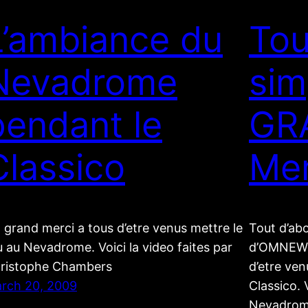
L’ambiance du
Tou
Nevadrome
sim
pendant le
GR
Classico
Mer
 grand merci a tous d’etre venus mettre le
Tout d’abo
u au Nevadrome. Voici la video faites par
d’OMNEWY
ristophe Chambers
d’etre ven
rch 20, 2009
Classico. 
Nevadrome