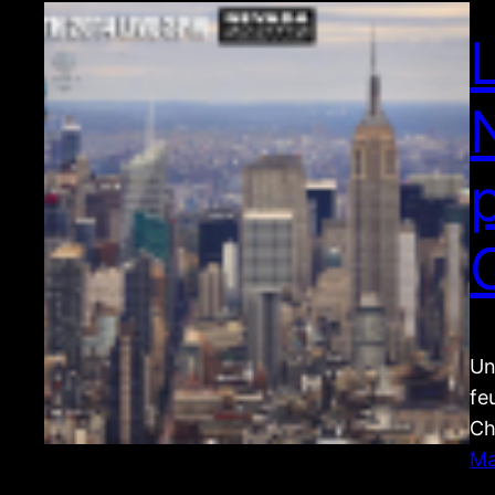
Un
fe
Ch
Ma