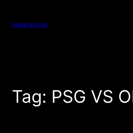
Skip
to
content
OMNEWYORK
Tag:
PSG VS 