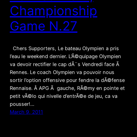
Championship
Game N.27
Chers Supporters, Le bateau Olympien a pris
l’eau le weekend dernier. L’Ã©quipage Olympien
va devoir rectifier le cap dÃ¨s Vendredi face Ã
Rennes. Le coach Olympien va pouvoir nous
sortir l’option offensive pour fendre la dÃ©fense
Rennaise. Â APG Ã gauche, RÃ©my en pointe et
petit vÃ©lo qui nivelle d’entrÃ©e de jeu, ca va
pousser!…
March 9, 2011