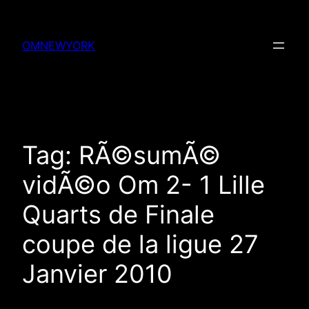
Skip
to
OMNEWYORK
content
Tag:
RÃ©sumÃ©
vidÃ©o Om 2- 1 Lille
Quarts de Finale
coupe de la ligue 27
Janvier 2010