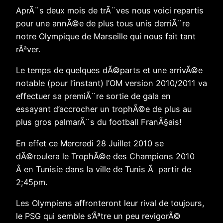
AprÃ¨s deux mois de trÃ¨ves nous voici repartis
pour une annÃ©e de plus tous unis derriÃ¨re
notre Olympique de Marseille qui nous fait tant
rÃªver.
Le temps de quelques dÃ©parts et une arrivÃ©e
notable (pour l’instant) l’OM version 2010/2011 va
effectuer sa premiÃ¨re sortie de gala en
essayant d’accrocher un trophÃ©e de plus au
plus gros palmarÃ¨s du football FranÃ§ais!
En effet ce Mercredi 28 Juillet 2010 se
dÃ©roulera le TrophÃ©e des Champions 2010
Â en Tunisie dans la ville de Tunis Ã partir de
2;45pm.
Les Olympiens affronteront leur rival de toujours,
le PSG qui semble s’Ãªtre un peu revigorÃ©