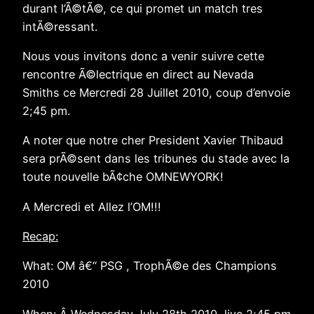
durant l’Ã©tÃ©, ce qui promet un match tres
intÃ©ressant.
Nous vous invitons donc a venir suivre cette
rencontre Ã©lectrique en direct au Nevada
Smiths ce Mercredi 28 Juillet 2010, coup d’envoie
2;45 pm.
A noter que notre cher President Xavier Thibaud
sera prÃ©sent dans les tribunes du stade avec la
toute nouvelle bÃ¢che OMNEWYORK!
A Mercredi et Allez l’OM!!!
Recap:
What: OM â€“ PSG , TrophÃ©e des Champions
2010
When: Â Wednesday July 28th 2010, live 2;45 pm