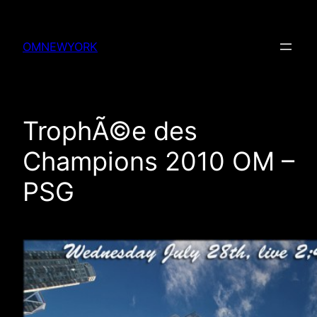
Skip
to
OMNEWYORK
content
TrophÃ©e des
Champions 2010 OM –
PSG