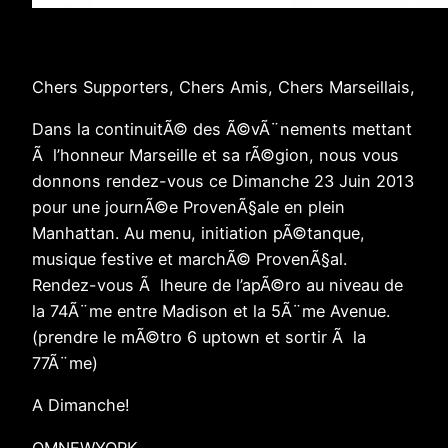
Chers Supporters, Chers Amis, Chers Marseillais,
Dans la continuitÃ© des Ã©vÃ¨nements mettant
Ã l’honneur Marseille et sa rÃ©gion, nous vous
donnons rendez-vous ce Dimanche 23 Juin 2013
pour une journÃ©e ProvenÃ§ale en plein
Manhattan. Au menu, initiation pÃ©tanque,
musique festive et marchÃ© ProvenÃ§al.
Rendez-vous Ã lheure de l’apÃ©ro au niveau de
la 74Ã¨me entre Madison et la 5Ã¨me Avenue.
(prendre le mÃ©tro 6 uptown et sortir Ã la
77Ã¨me)
A Dimanche!
OMNEWYORK