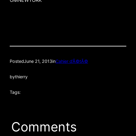
Posted
June 21, 2013
in
Cahier d’Ã©tÃ©
by
thierry
Tags:
Comments