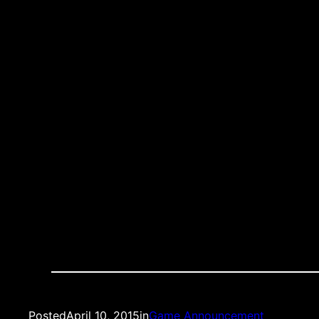
Recap:
What: Bordeaux – OM, Championship Game N. 
When: Sunday April 12thÂ 2015, Live 3 PM EST
Where:Â Nevada Smiths (3rd AveÂ between 12th
Quality: LIVEÂ HD
Posted
April 10, 2015
in
Game Announcement