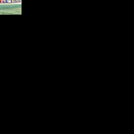
mage la premiÃ¨re mi-temps Ã©tait Ã©norme!Â
 deÂ la clÃ´ture de la 32Ã¨me journÃ©e de ligue 1 c
Ã Bordeaux et reprendre la 3Ã¨me place.
ueÂ
EN VIVOÂ HD Â
auÂ Nevada Smiths (3Ã¨me Avenue
toire d’avoir sa carte d’identitÃ© pour rentrer dans