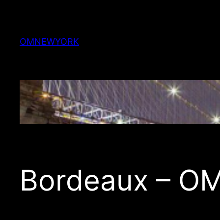
Skip
to
content
OMNEWYORK
Bordeaux – OM