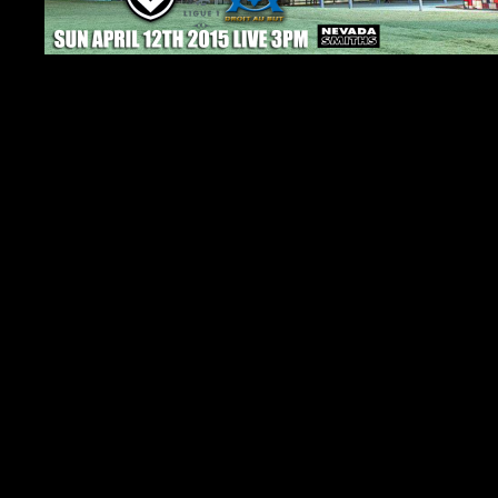
Chers Supporters,
L’OMÂ n’a pas rÃ©ussit Ã tenir le score! Dom
Les Olympiens se dÃ©placent Ã BordeauxÂ lorsÂ
L’OM devra faire un miracle pour enfin gagner 
Nous vous invitons Ã venir regarder ce classiq
3 PM EST.
Allez lâ€™OM!!!
PS: Nous tenons Ã vous rappeler qu’il est obliga