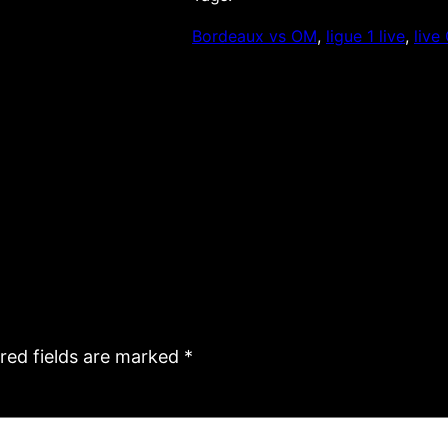
Bordeaux vs OM
, 
ligue 1 live
, 
live
red fields are marked
*