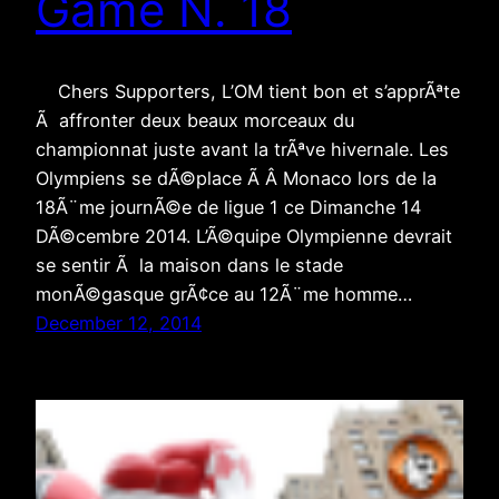
Game N. 18
Chers Supporters, L’OM tient bon et s’apprÃªte
Ã affronter deux beaux morceaux du
championnat juste avant la trÃªve hivernale. Les
Olympiens se dÃ©place Ã Â Monaco lors de la
18Ã¨me journÃ©e de ligue 1 ce Dimanche 14
DÃ©cembre 2014. L’Ã©quipe Olympienne devrait
se sentir Ã la maison dans le stade
monÃ©gasque grÃ¢ce au 12Ã¨me homme…
December 12, 2014