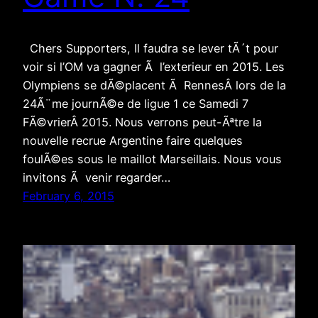
Chers Supporters, Il faudra se lever tÃ´t pour
voir si l’OM va gagner Ã l’exterieur en 2015. Les
Olympiens se dÃ©placent Ã RennesÂ lors de la
24Ã¨me journÃ©e de ligue 1 ce Samedi 7
FÃ©vrierÂ 2015. Nous verrons peut-Ãªtre la
nouvelle recrue Argentine faire quelques
foulÃ©es sous le maillot Marseillais. Nous vous
invitons Ã venir regarder…
February 6, 2015