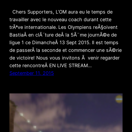
Chers Supporters, L’OM aura eu le temps de
travailler avec le nouveau coach durant cette
trÃªve internationale. Les Olympiens reÃ§oivent
BastiaÂ en clÃ´ture deÂ la 5Ã¨me journÃ©e de
ligue 1 ce DimancheÂ 13 Sept 2015. Il est temps
de passerÂ la seconde et commencer une sÃ©rie
de victoire! Nous vous invitons Ã venir regarder
cette rencontreÂ EN LIVE STREAM…
September 11, 2015