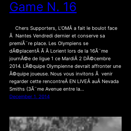
Game N. 16
Chers Supporters, L’OMÂ a fait le boulot face
Ã Nantes Vendredi dernier et conserve sa
premiÃ¨re place. Les Olympiens se
dÃ©placentÂ Ã Â Lorient lors de la 16Ã¨me
journÃ©e de ligue 1 ce MardiÂ 2 DÃ©cembre
2014. L’Ã©quipe Olympienne devrait affronter une
Ã©quipe joueuse. Nous vous invitons Ã venir
regarder cette rencontreÂ EN LIVEÂ auÂ Nevada
Smiths (3Ã¨me Avenue entre la…
December 1, 2014