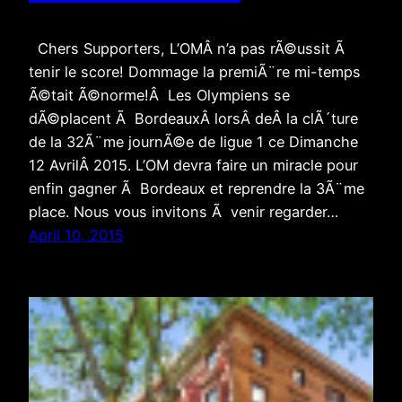
Chers Supporters, L’OMÂ n’a pas rÃ©ussit Ã
tenir le score! Dommage la premiÃ¨re mi-temps
Ã©tait Ã©norme!Â Les Olympiens se
dÃ©placent Ã BordeauxÂ lorsÂ deÂ la clÃ´ture
de la 32Ã¨me journÃ©e de ligue 1 ce Dimanche
12 AvrilÂ 2015. L’OM devra faire un miracle pour
enfin gagner Ã Bordeaux et reprendre la 3Ã¨me
place. Nous vous invitons Ã venir regarder…
April 10, 2015