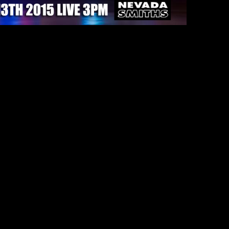
eau coach durant cette trÃªve internationale.
deÂ la 5Ã¨me journÃ©e de ligue 1 ce DimancheÂ 13 Se
r une sÃ©rie de victoire!
contreÂ
EN LIVE STREAM HDÂ
auÂ Nevada Smiths (3
toire d’avoir sa carte d’identitÃ© pour rentrer dans