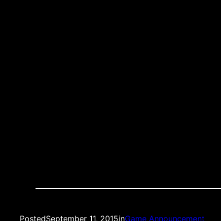
Recap:
What: OMÂ – Bastia, Championship Game N. 5/
When: SunÂ Sept 13th 2015, Live 3 PM ESTÂ
Where:Â Nevada Smiths (3rd AveÂ between 12th
Quality: LIVE STREAM
Â HDÂ
Posted
September 11, 2015
in
Game Announcement