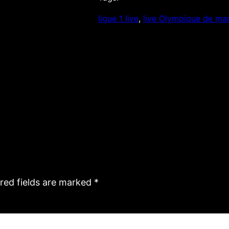
ligue 1 live
, 
live Olympique de mar
red fields are marked
*