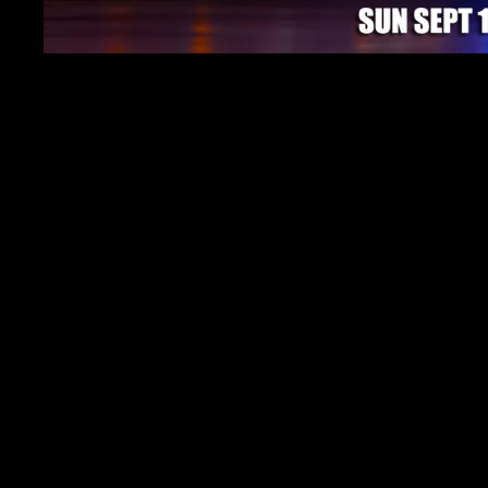
Chers Supporters,
L’OM aura eu le temps de travailler avec le nouv
Les Olympiens reÃ§oivent BastiaÂ en clÃ´ture 
Il est temps de passerÂ la seconde et commence
Nous vous invitons Ã venir regarder cette ren
rue)Â Ã partir de 3 PM EST.
Allez lâ€™OM!!!
PS: Nous tenons Ã vous rappeler qu’il est obliga