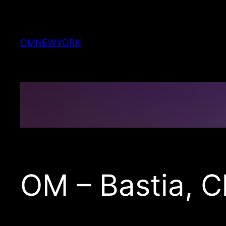
Skip
to
content
OMNEWYORK
OM – Bastia, 