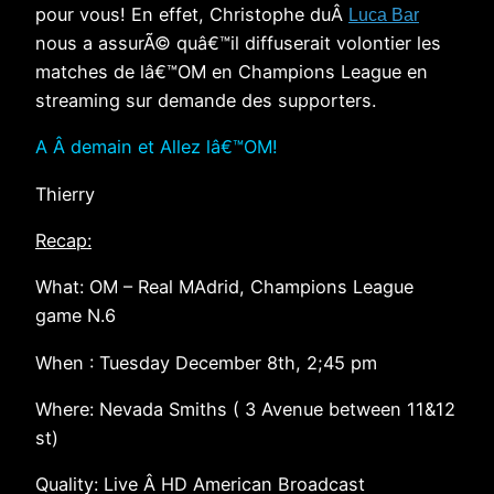
pour vous! En effet, Christophe duÂ
Luca Bar
nous a assurÃ© quâ€™il diffuserait volontier les
matches de lâ€™OM en Champions League en
streaming sur demande des supporters.
A Â demain et Allez lâ€™OM!
Thierry
Recap:
What: OM – Real MAdrid, Champions League
game N.6
When : Tuesday December 8th, 2;45 pm
Where: Nevada Smiths ( 3 Avenue between 11&12
st)
Quality: Live Â HD American Broadcast