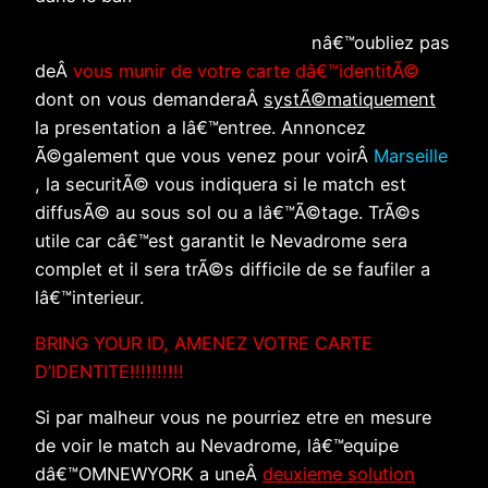
Avis aux personnes de passage:
nâ€™oubliez pas
deÂ
vous munir de votre carte dâ€™identitÃ©
dont on vous demanderaÂ
systÃ©matiquement
la presentation a lâ€™entree. Annoncez
Ã©galement que vous venez pour voirÂ
Marseille
, la securitÃ© vous indiquera si le match est
diffusÃ© au sous sol ou a lâ€™Ã©tage. TrÃ©s
utile car câ€™est garantit le Nevadrome sera
complet et il sera trÃ©s difficile de se faufiler a
lâ€™interieur.
BRING YOUR ID, AMENEZ VOTRE CARTE
D’IDENTITE!!!!!!!!!!
Si par malheur vous ne pourriez etre en mesure
de voir le match au Nevadrome, lâ€™equipe
dâ€™OMNEWYORK a uneÂ
deuxieme solution