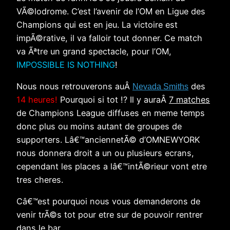
VÃ©lodrome. C’est l’avenir de l’OM en Ligue des
Champions qui est en jeu. La victoire est
impÃ©rative, il va falloir tout donner. Ce match
va Ãªtre un grand spectacle, pour l’OM,
IMPOSSIBLE IS NOTHING
!
Nous nous retrouverons auÂ
des
Nevada Smiths
14 heures!
Pourquoi si tot !? Il y auraÂ
7
matches
de Champions League diffuses en meme temps
donc plus ou moins autant de groupes de
supporters. Lâ€™anciennetÃ© d’OMNEWYORK
nous donnera droit a un ou plusieurs ecrans,
cependant les places a lâ€™intÃ©rieur vont etre
tres cheres.
Câ€™est pourquoi nous vous demanderons de
venir trÃ©s tot pour etre sur de pouvoir rentrer
dans le bar.