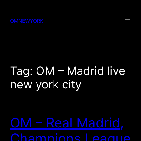
Skip
to
OMNEWYORK
content
Tag:
OM – Madrid live
new york city
OM – Real Madrid,
Champions League