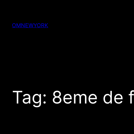
Skip
to
content
OMNEWYORK
Tag:
8eme de f